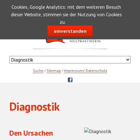
Cookies, Google Analytics: mit dem weiteren Besuch
dieser Website, stimmen sie der Nutzung von Cookies
zu.
einverstanden
Navigation
überspringen
Navigation
überspringen
Navigation
Suche
Sitemap
Impressum/ Datenschutz
überspringen
Navigation
Diagnostik
überspringen
Den Ursachen