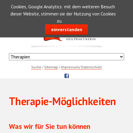
Cookies, Google Analytics: mit dem weiteren Besuch
dieser Website, stimmen sie der Nutzung von Cookies
zu.
einverstanden
Navigation
überspringen
Navigation
überspringen
Navigation
Suche
Sitemap
Impressum/ Datenschutz
überspringen
Navigation
Therapie-Möglichkeiten
überspringen
Was wir für Sie tun können