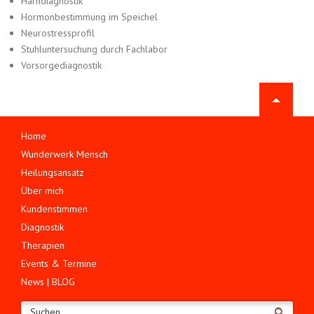
Harndiagnostik
Hormonbestimmung im Speichel
Neurostressprofil
Stuhluntersuchung durch Fachlabor
Vorsorgediagnostik
Navigation
Home
überspringen
Wunderwerk Mensch
Heilungsansatz
Über mich
Kundenstimmen
Diagnostik
Therapien
Events & Termine
News | BLOG
Suchen